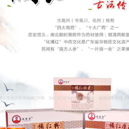
湛江市吴川市幸福路278号 Tel：0759-5608008 徐先生 全国销售热线：400-
2,www.gdjvxiang.com ,ALL RIGHTS RESERVED 版权所有 ©橘乡