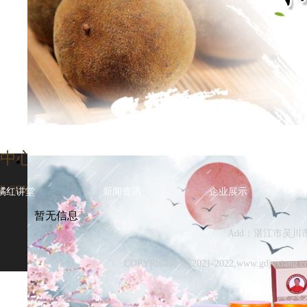
中心
 CENTER
橘红讲堂
新闻资讯
企业展示
暂无信息
Add：湛江市吴川市幸
COPYRIGHT © 2021-2022,www.gd