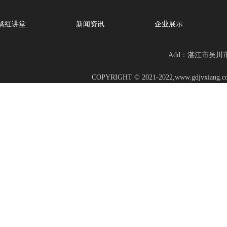
橘红讲堂
新闻资讯
企业展示
Add：湛江市吴川市幸
COPYRIGHT © 2021-2022,www.gd